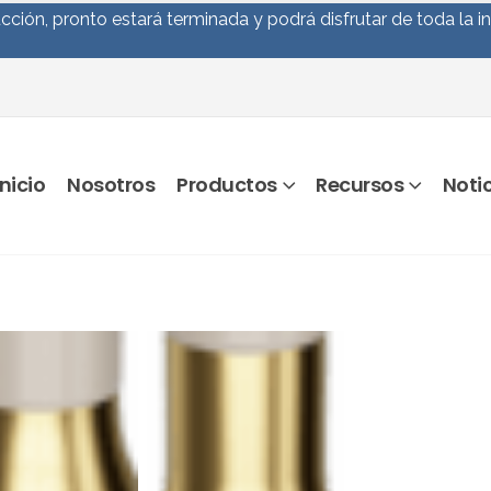
ción, pronto estará terminada y podrá disfrutar de toda la i
Inicio
Nosotros
Productos
Recursos
Noti