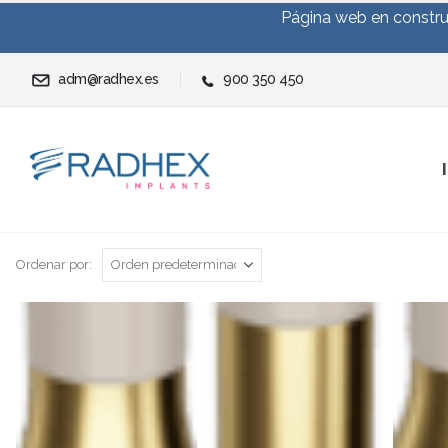
Página web en construc
adm@radhex.es
900 350 450
Ordenar por: