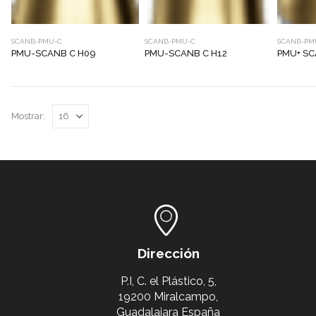
SCANB-PMU-C
SCANB-PMU-C
SCANB-PM
PMU-SCANB C H09
PMU-SCANB C H12
PMU+ SC
Mostrar:
Dirección
P.I, C. el Plástico, 5,
19200 Miralcampo,
Guadalajara España