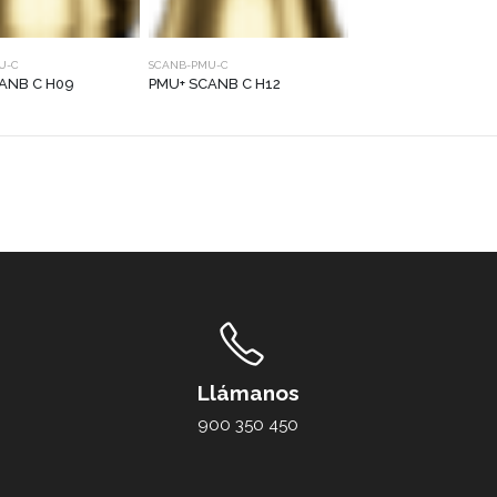
U-C
SCANB-PMU-C
ANB C H09
PMU+ SCANB C H12
Llámanos
900 350 450