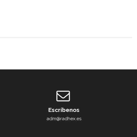
Escríbenos
adm@radhex.es