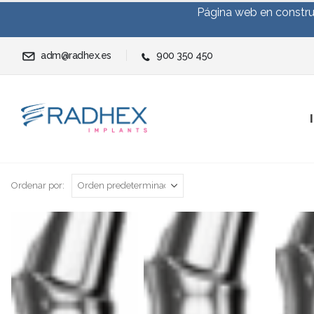
Página web en construc
adm@radhex.es
900 350 450
Ordenar por: