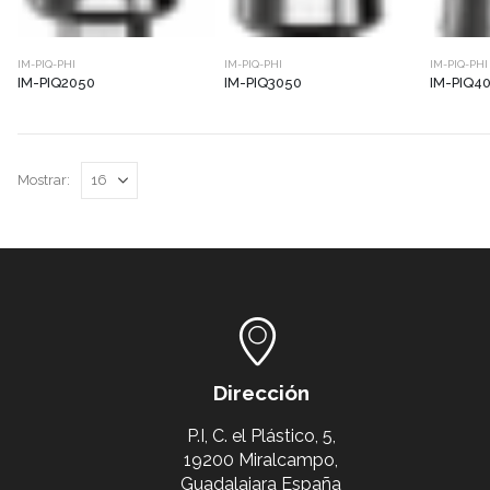
IM-PIQ-PHI
IM-PIQ-PHI
IM-PIQ-PHI
IM-PIQ2050
IM-PIQ3050
IM-PIQ4
Mostrar:
Dirección
P.I, C. el Plástico, 5,
19200 Miralcampo,
Guadalajara España