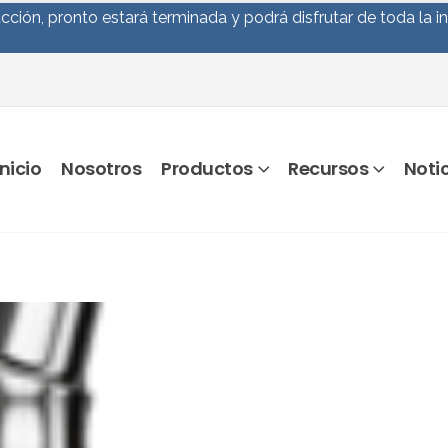
ción, pronto estará terminada y podrá disfrutar de toda la i
Inicio
Nosotros
Productos
Recursos
Noti