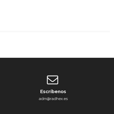
Escríbenos
adm@radhex.es