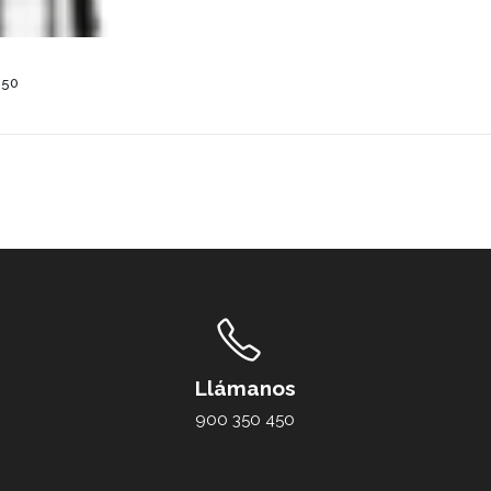
050
Llámanos
900 350 450