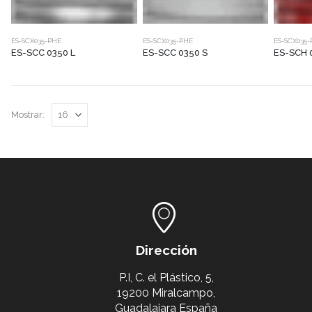
ES-SCX035-PHE
ES-SCX035-PHE
ES-SCX035
ES-SCC 0350 L
ES-SCC 0350 S
ES-SCH 
Mostrar:
Dirección
P.I, C. el Plástico, 5,
19200 Miralcampo,
Guadalajara España