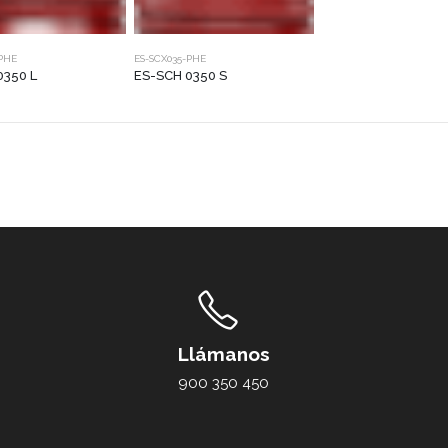
-PHE
ES-SCX035-PHE
0350 L
ES-SCH 0350 S
Llámanos
900 350 450