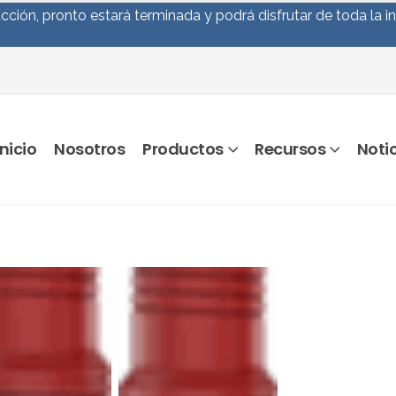
ción, pronto estará terminada y podrá disfrutar de toda la i
Inicio
Nosotros
Productos
Recursos
Noti