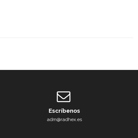
Escríbenos
adm@radhex.es