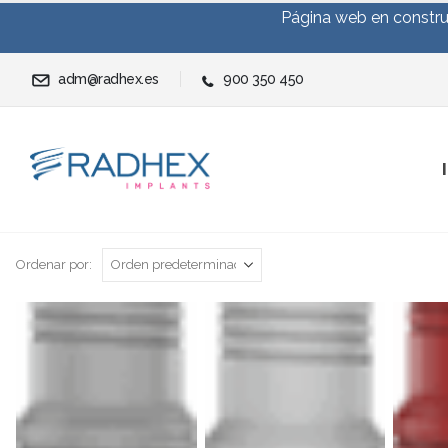
Página web en construc
adm@radhex.es
900 350 450
Ordenar por: