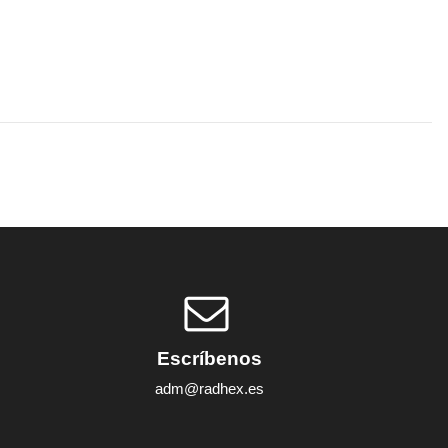
Escríbenos
adm@radhex.es