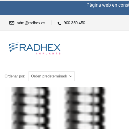
Página web en constru
adm@radhex.es
900 350 450
Ordenar por: