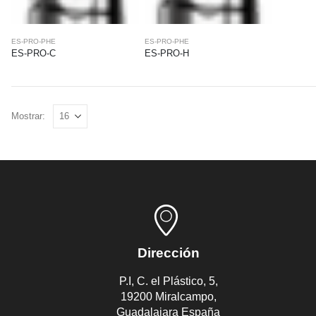
ES-PRO-PHE
ES-PRO-PHE
ES-PRO-C
ES-PRO-H
Mostrar:
Dirección
P.I, C. el Plástico, 5,
19200 Miralcampo,
Guadalajara España