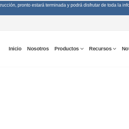
cción, pronto estará terminada y podrá disfrutar de toda la inf
Inicio
Nosotros
Productos
Recursos
Not