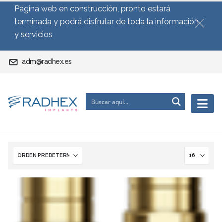
Página web en construcción, pronto estará
terminada y podrá disfrutar de toda la información
y servicios
adm@radhex.es