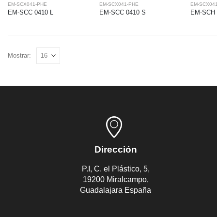
EM-SCX041-PHE
EM-SCX041-PHE
EM-SCX04
EM-SCC 0410 L
EM-SCC 0410 S
EM-SCH 
Mostrar:
Dirección
P.I, C. el Plástico, 5,
19200 Miralcampo,
Guadalajara España