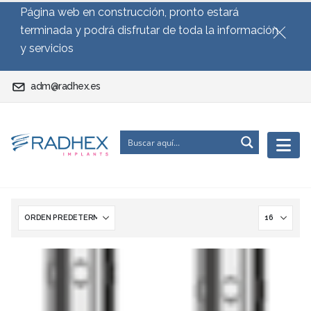
Página web en construcción, pronto estará
terminada y podrá disfrutar de toda la información
y servicios
adm@radhex.es