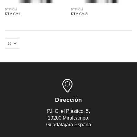
DTM-CM
DTM-CM
DTM CM L
DTM CM S
Dirección
P.I, C. el Plástico, 5,
19200 Miralcampo,
Guadalajara España