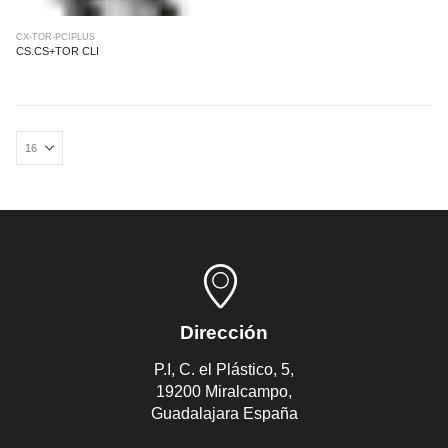
CX-TOR-PCIPLUS
CS.CS+TOR CLI
Dirección
P.I, C. el Plástico, 5,
19200 Miralcampo,
Guadalajara España