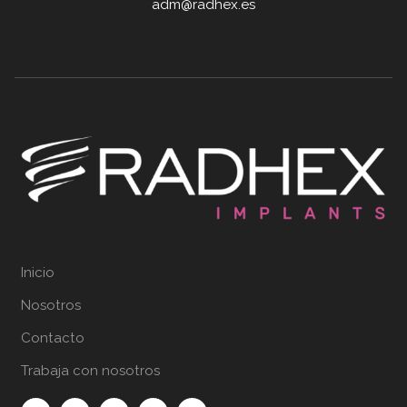
adm@radhex.es
Inicio
Nosotros
Contacto
Trabaja con nosotros