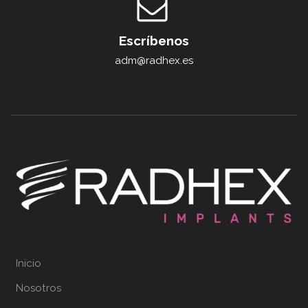
Escríbenos
adm@radhex.es
Inicio
Nosotros