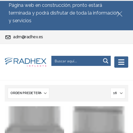
Página web en construcción, pronto estará
terminada y podrá disfrutar de toda la información
y servicios
adm@radhex.es