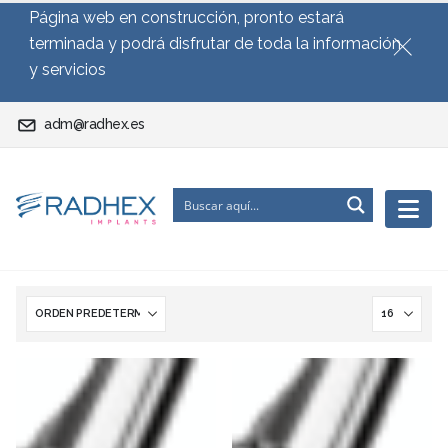
Página web en construcción, pronto estará
terminada y podrá disfrutar de toda la información
y servicios
adm@radhex.es