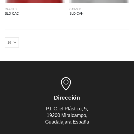
CAX-SLD
CAX-SLD
SLD CAC
SLD CAH
Dirección
P.I, C. el Plástico, 5,
19200 Miralcampo,
Guadalajara España