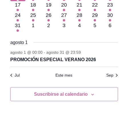
evento
evento
evento
evento
evento
evento
evento
1
1
1
1
1
1
1
17
18
19
20
21
22
23
evento
evento
evento
evento
evento
evento
evento
1
1
1
1
1
1
1
24
25
26
27
28
29
30
evento
evento
evento
evento
evento
evento
evento
1
0
0
0
0
0
0
31
1
2
3
4
5
6
evento
eventos
eventos
eventos
eventos
eventos
eventos
agosto 1
agosto 1 @ 00:00
-
agosto 31 @ 23:59
PROMOCIÓN ESPECIAL VERANO 2026
Jul
Este mes
Sep
Suscribirse al calendario