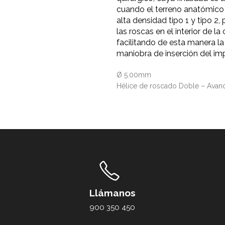
cuando el terreno anatómico
alta densidad tipo 1 y tipo 2, 
las roscas en el interior de la
facilitando de esta manera la
maniobra de inserción del im
Ø 5.00mm
Hélice de roscado Doble – Avan
Llámanos
900 350 450