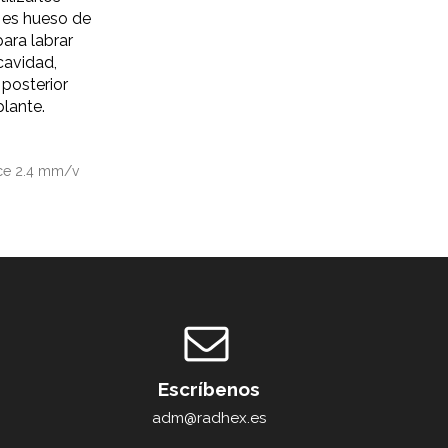
 es hueso de
para labrar
 cavidad,
 posterior
plante.
ce 2.4 mm/v
Escríbenos
adm@radhex.es