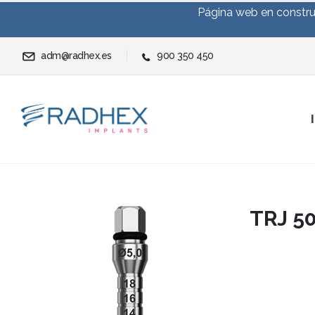
Página web en construc
adm@radhex.es
900 350 450
TRJ 50