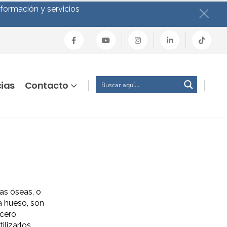
nformación y servicios
cias
Contacto
as óseas, o
 hueso, son
acero
tilizarlos