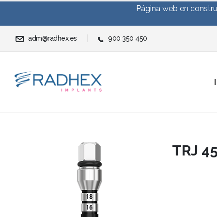
Página web en construc
adm@radhex.es
900 350 450
TRJ 4