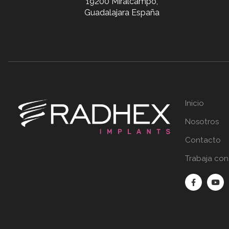
19200 Miralcampo,
Guadalajara España
Inicio
Nosotros
Contacto
Trabaja con