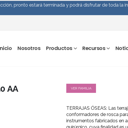
ción, pronto estará terminada y podrá disfrutar de toda la i
Inicio
Nosotros
Productos
Recursos
Noti
50 AA
VER FAMILIA
TERRAJAS ÓSEAS: Las terraj
conformadores de rosca para
instrumentos fabricados en 
quirúrgico, cuya finalidad es u