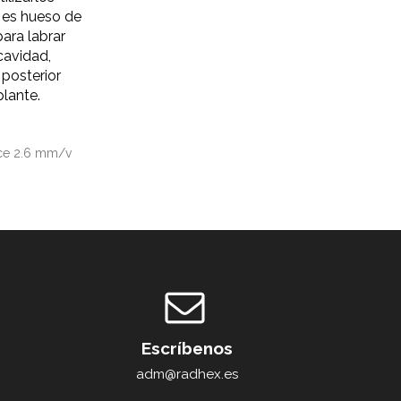
 es hueso de
para labrar
 cavidad,
 posterior
plante.
nce 2.6 mm/v
Escríbenos
adm@radhex.es