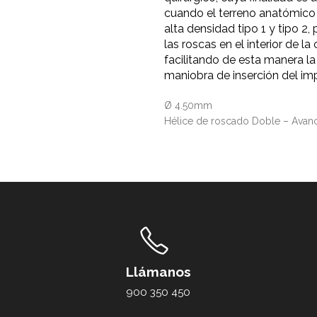
cuando el terreno anatómico
alta densidad tipo 1 y tipo 2, 
las roscas en el interior de la
facilitando de esta manera la
maniobra de inserción del im
Ø 4.50mm
Hélice de roscado Doble – Ava
Llámanos
900 350 450