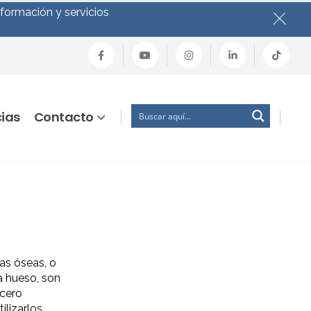
nformación y servicios
cias
Contacto
as óseas, o
 hueso, son
acero
tilizarlos