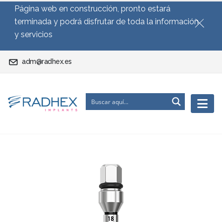
Página web en construcción, pronto estará
terminada y podrá disfrutar de toda la información
y servicios
adm@radhex.es