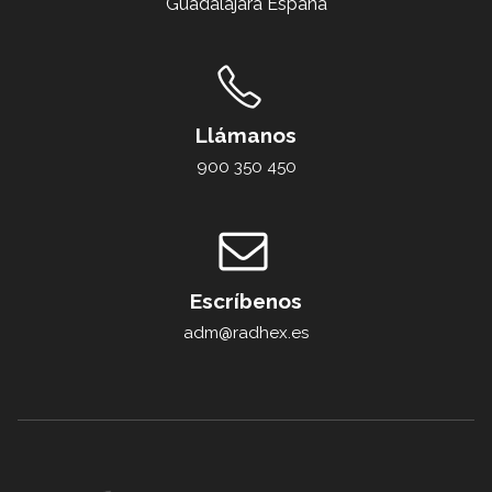
Guadalajara España
Llámanos
900 350 450
Escríbenos
adm@radhex.es