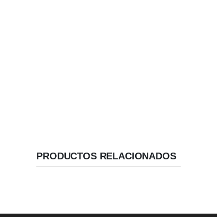
Superficie Intra Ósea Micro Texturizada.
Implantes Compresivos con Macro -Diseño Cónico
de cuña compresiva.
Implantes Basales con Macro -Diseño de espiras
amplias para fijación basal
Ápice Reducido .
Geometría de Alta Estabilidad.
Velocidad / Inserción recomendada: 50 RPM.
PRODUCTOS RELACIONADOS