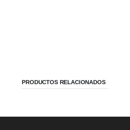
de cuña compresiva.
Implantes Basales con Macro -Diseño de espiras
amplias para fijación basal
Ápice Reducido .
Geometría de Alta Estabilidad.
Velocidad / Inserción recomendada: 50 RPM.
PRODUCTOS RELACIONADOS