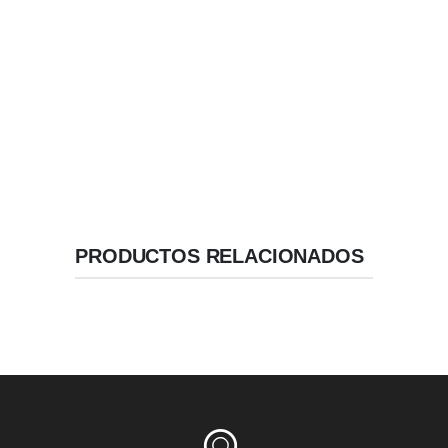
Implantes Basales con Macro -Diseño de espiras
amplias para fijación basal.
Ápice Reducido .
Geometría de Alta Estabilidad.
Velocidad / Inserción recomendada: 50 RPM.
PRODUCTOS RELACIONADOS