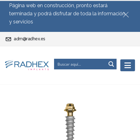
Página web en construcción, pronto estará
terminada y podrá disfrutar de toda la información
y servicios
adm@radhex.es