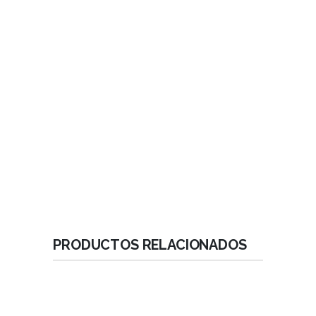
basales.
Superficie Intra Ósea Micro Texturizada.
Implantes Compresivos con Macro -Diseño Cónico de
cuña compresiva.
Implantes Basales con Macro -Diseño de espiras
amplias para fijación basal
Ápice Reducido .
Geometría de Alta Estabilidad.
Velocidad / Inserción recomendada: 50 RPM.
PRODUCTOS RELACIONADOS