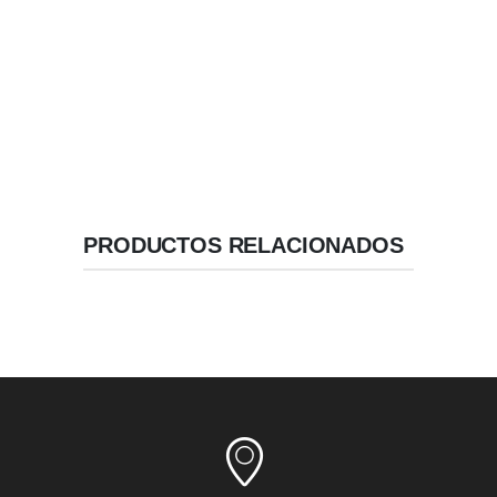
amplias para fijación basal
Ápice Reducido .
Geometría de Alta Estabilidad.
Velocidad / Inserción recomendada: 50 RPM.
PRODUCTOS RELACIONADOS