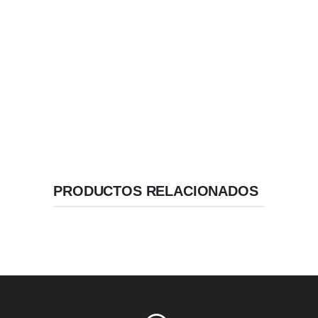
de cuña compresiva.
Implantes Basales con Macro -Diseño de espiras
amplias para fijación basal
Ápice Reducido .
Geometría de Alta Estabilidad.
Velocidad / Inserción recomendada: 50 RPM.
PRODUCTOS RELACIONADOS