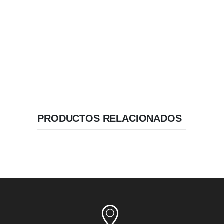
amplias para fijación basal
Ápice Reducido .
Geometría de Alta Estabilidad.
Velocidad / Inserción recomendada: 50 RPM.
PRODUCTOS RELACIONADOS