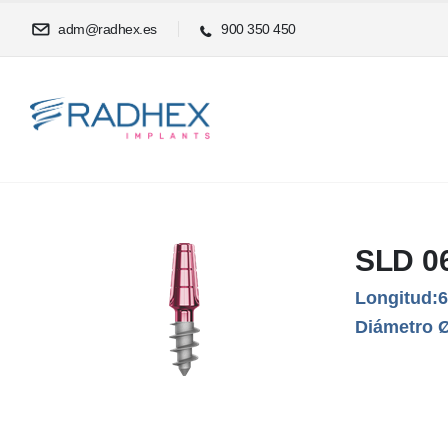
adm@radhex.es
900 350 450
SLD 0
Longitud:
Diámetro 