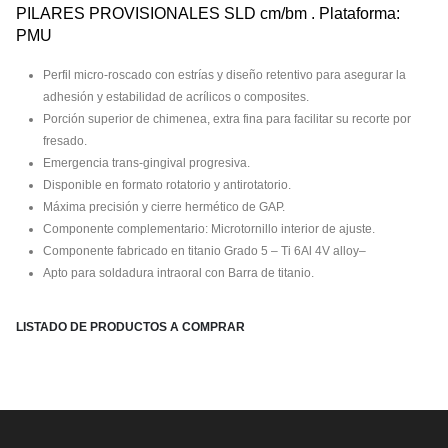
PILARES PROVISIONALES SLD cm/bm . Plataforma:
PMU
Perfil micro-roscado con estrías y diseño retentivo para asegurar la
adhesión y estabilidad de acrílicos o composites.
Porción superior de chimenea, extra fina para facilitar su recorte por
fresado.
Emergencia trans-gingival progresiva.
Disponible en formato rotatorio y antirotatorio.
Máxima precisión y cierre hermético de GAP.
Componente complementario: Microtornillo interior de ajuste.
Componente fabricado en titanio Grado 5 – Ti 6Al 4V alloy–
Apto para soldadura intraoral con Barra de titanio.
LISTADO DE PRODUCTOS A COMPRAR