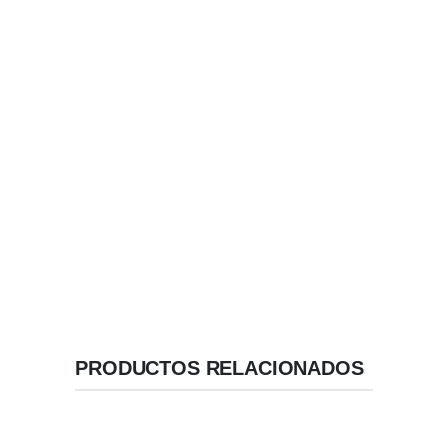
y tipo II).
Velocidad de fresado: 500 a 800
rpm.
Velocidad de inserción: 50 rpm.
Envase con doble vial de
protección.
Máxima protección y fácil
manipulación.
Incluye tapa de cierre.
PRODUCTOS RELACIONADOS