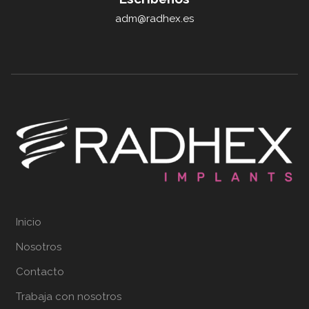
adm@radhex.es
Inicio
Nosotros
Contacto
Trabaja con nosotros