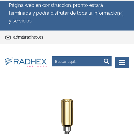
Página web en construcción, pronto estará
terminada y podrá disfrutar de toda la información
y servicios
adm@radhex.es