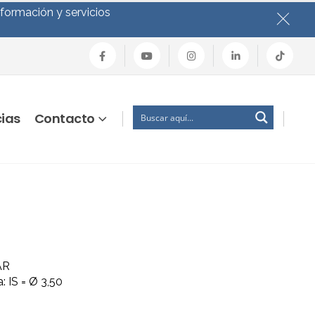
nformación y servicios
cias
Contacto
AR
 IS = Ø 3,50