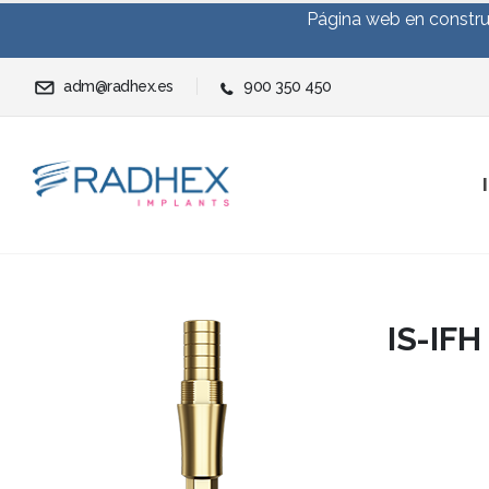
Página web en construc
adm@radhex.es
900 350 450
IS-IFH