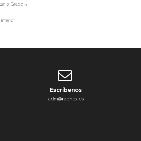
tanio Grado 5
nterior.
Escríbenos
adm@radhex.es