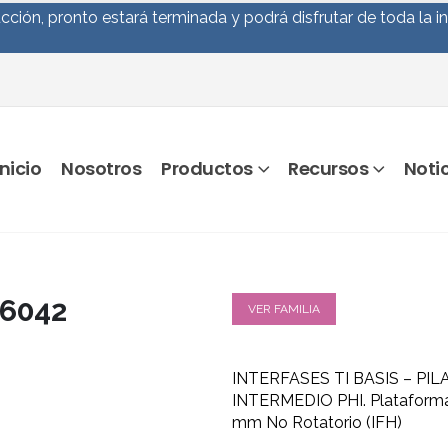
ción, pronto estará terminada y podrá disfrutar de toda la i
Inicio
Nosotros
Productos
Recursos
Noti
 6042
VER FAMILIA
INTERFASES TI BASIS – PIL
INTERMEDIO PHI. Plataforma:
mm No Rotatorio (IFH)