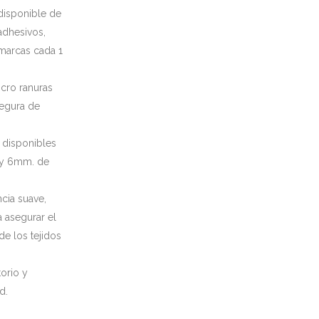
 disponible de
adhesivos,
marcas cada 1
icro ranuras
segura de
 disponibles
 y 6mm. de
cia suave,
 asegurar el
e los tejidos
orio y
d.