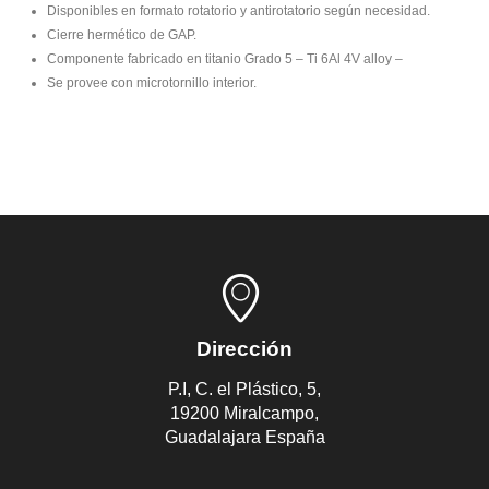
Disponibles en formato rotatorio y antirotatorio según necesidad.
Cierre hermético de GAP.
Componente fabricado en titanio Grado 5 – Ti 6Al 4V alloy –
Se provee con microtornillo interior.
Dirección
P.I, C. el Plástico, 5,
19200 Miralcampo,
Guadalajara España