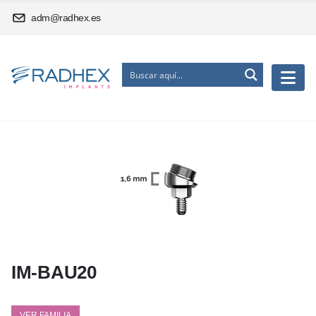
adm@radhex.es
IM-BAU20
VER FAMILIA