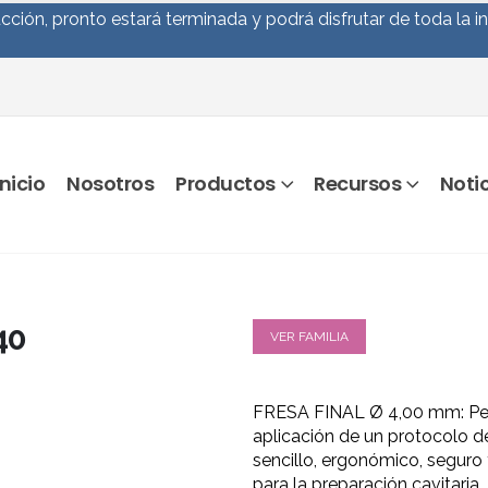
ción, pronto estará terminada y podrá disfrutar de toda la i
Inicio
Nosotros
Productos
Recursos
Noti
40
VER FAMILIA
FRESA FINAL Ø 4,00 mm: Per
aplicación de un protocolo d
sencillo, ergonómico, seguro 
para la preparación cavitaria.