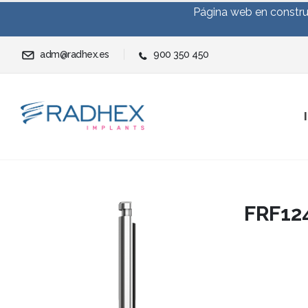
Página web en construc
adm@radhex.es
900 350 450
FRF12