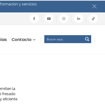
nformación y servicios
cias
Contacto
miten la
e fresado
y eficiente