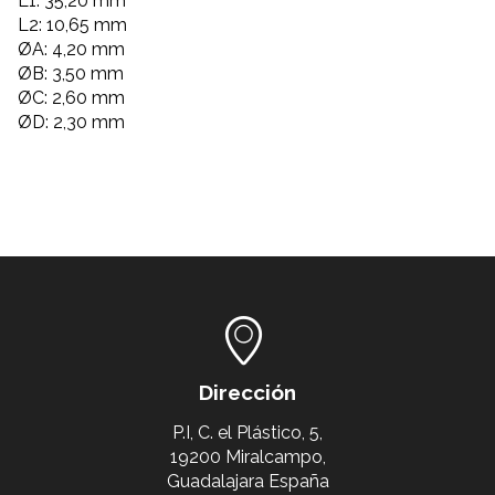
L1: 35,20 mm
L2: 10,65 mm
ØA: 4,20 mm
ØB: 3,50 mm
ØC: 2,60 mm
ØD: 2,30 mm
Dirección
P.I, C. el Plástico, 5,
19200 Miralcampo,
Guadalajara España