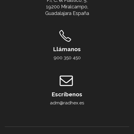
P.I, C. el Plástico, 5,
19200 Miralcampo,
Guadalajara España
Llámanos
900 350 450
Escríbenos
adm@radhex.es