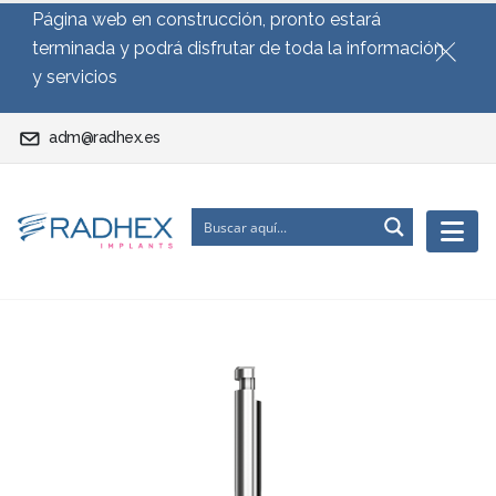
Página web en construcción, pronto estará
terminada y podrá disfrutar de toda la información
y servicios
adm@radhex.es