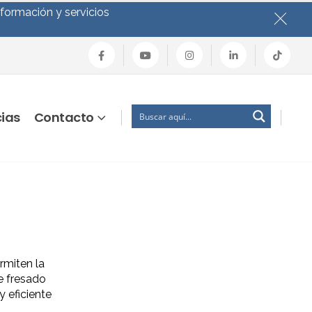
nformación y servicios
cias
Contacto
miten la
e fresado
y eficiente