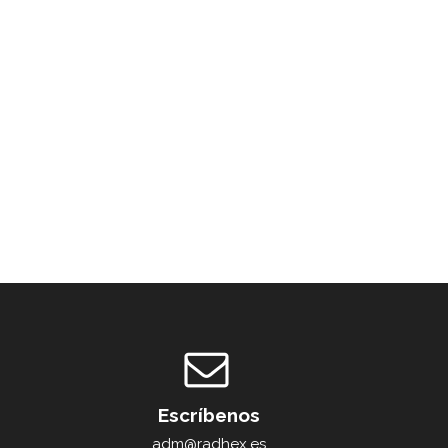
Escríbenos
adm@radhex.es