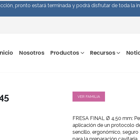
ción, pronto estará terminada y podrá disfrutar de toda la i
Inicio
Nosotros
Productos
Recursos
Noti
45
VER FAMILIA
FRESA FINAL Ø 4,50 mm: Per
aplicación de un protocolo d
sencillo, ergonómico, seguro 
para la preparación cavitaria.