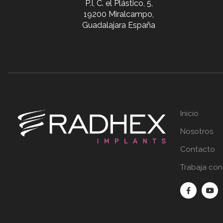
P.I, C. el Plástico, 5,
19200 Miralcampo,
Guadalajara España
Inicio
Nosotros
Contacto
Trabaja con