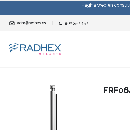
Página web en construc
adm@radhex.es
900 350 450
FRF06