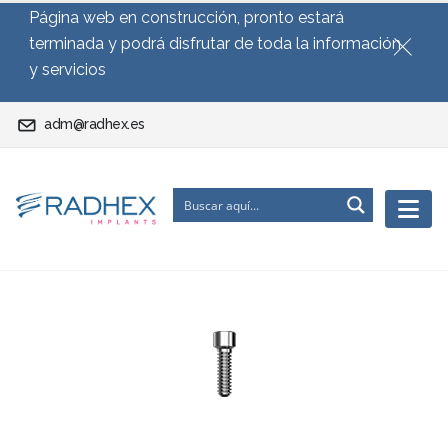
Página web en construcción, pronto estará
terminada y podrá disfrutar de toda la información
y servicios
adm@radhex.es