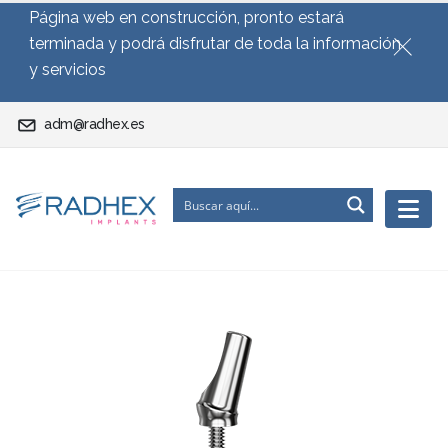
Página web en construcción, pronto estará
terminada y podrá disfrutar de toda la información
y servicios
adm@radhex.es