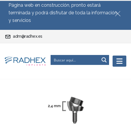
Página web en construcción, pronto estará
terminada y podrá disfrutar de toda la información
y servicios
adm@radhex.es