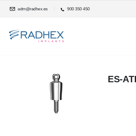
adm@radhex.es
900 350 450
ES-AT