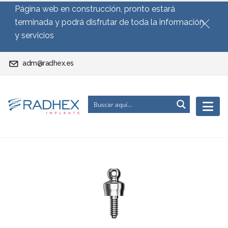
Página web en construcción, pronto estará
terminada y podrá disfrutar de toda la información
y servicios
adm@radhex.es