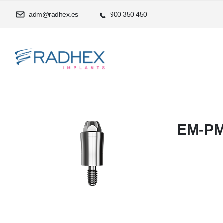
adm@radhex.es
900 350 450
EM-P