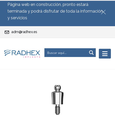
Página web en construcción, pronto estará
terminada y podrá disfrutar de toda la información
y servicios
adm@radhex.es