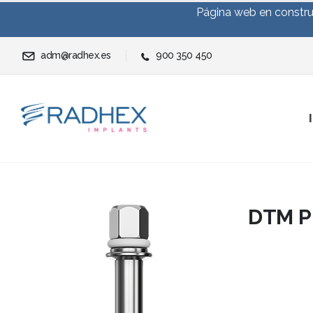
Página web en construc
adm@radhex.es
900 350 450
DTM P