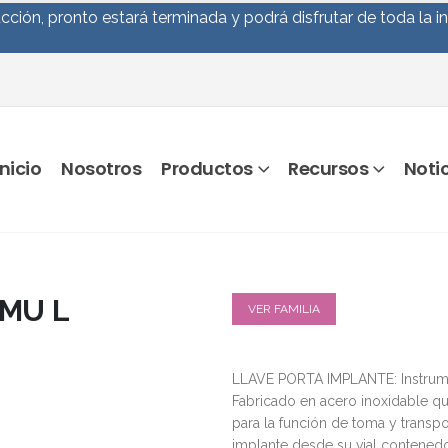
ción, pronto estará terminada y podrá disfrutar de toda la i
Inicio
Nosotros
Productos
Recursos
Noti
MU L
VER FAMILIA
LLAVE PORTA IMPLANTE: Instrum
Fabricado en acero inoxidable qui
para la función de toma y transpo
implante desde su vial contenedor