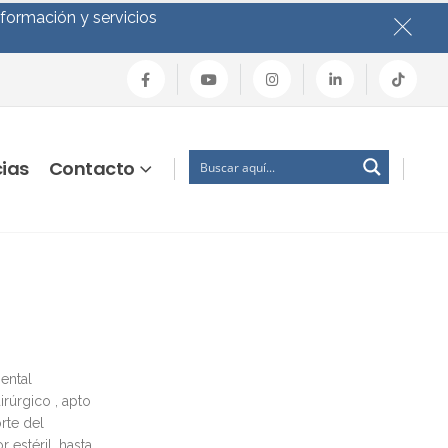
nformación y servicios
cias
Contacto
ental
rúrgico , apto
rte del
 estéril, hasta