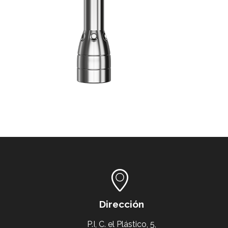
Dirección
P.I, C. el Plástico, 5,