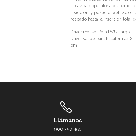
la cavidad operatoria preparada p
inserción, y posterior aplicación
roscado hasta la inserción total d
Driver manual Para PMU Largo.
Driver válido para Plataformas 
bm
Llámanos
900 350 450