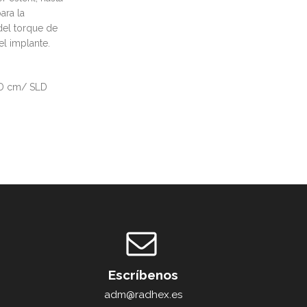
ara la
 del torque de
el implante.
SLD cm/ SLD
Escríbenos
adm@radhex.es