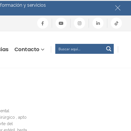
nformación y servicios
cias
Contacto
ental
rúrgico , apto
rte del
 estéril, hasta