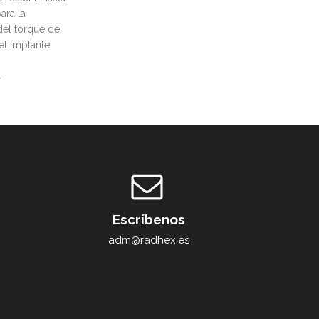
ara la
 del torque de
el implante.
.
Escríbenos
adm@radhex.es