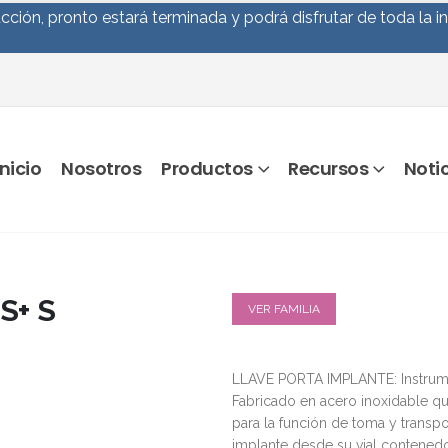
ción, pronto estará terminada y podrá disfrutar de toda la i
Inicio
Nosotros
Productos
Recursos
Noti
S+ S
VER FAMILIA
LLAVE PORTA IMPLANTE: Instrum
Fabricado en acero inoxidable qui
para la función de toma y transpo
implante desde su vial contenedor