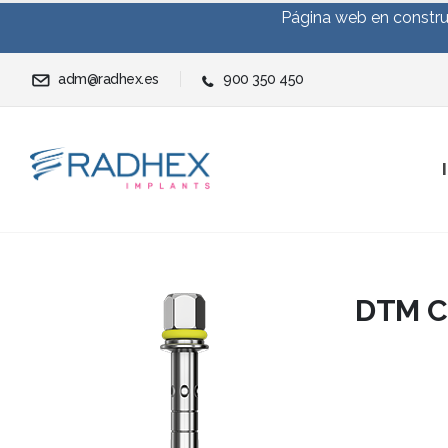
Página web en construc
adm@radhex.es
900 350 450
DTM C