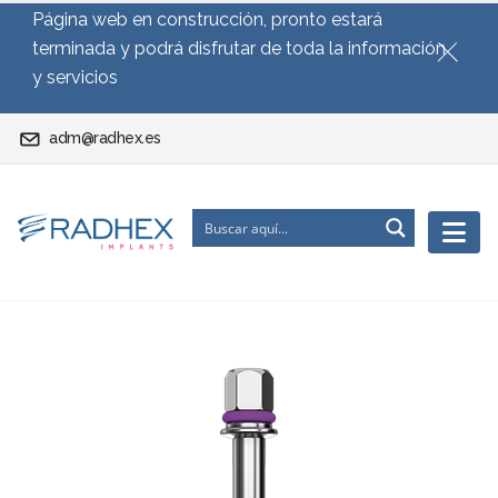
Página web en construcción, pronto estará
terminada y podrá disfrutar de toda la información
y servicios
adm@radhex.es