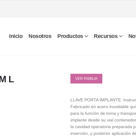
Inicio
Nosotros
Productos
Recursos
Not
M L
VER FAMILIA
LLAVE PORTA IMPLANTE: Instrum
Fabricado en acero inoxidable qui
para la función de toma y transpor
implante desde su vial contenedor 
la cavidad operatoria preparada p
inserción, y posterior aplicación d