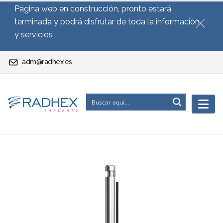
Página web en construcción, pronto estará
terminada y podrá disfrutar de toda la información
y servicios
adm@radhex.es