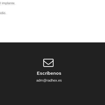
l implante.
dio.
Escríbenos
adm@radhex.es