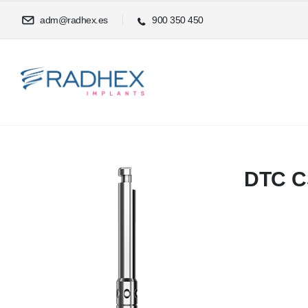
adm@radhex.es
900 350 450
DTC C