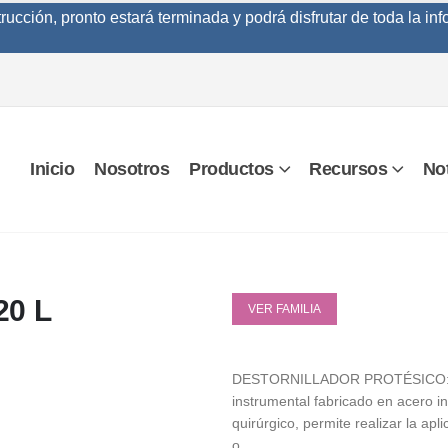
cción, pronto estará terminada y podrá disfrutar de toda la inf
Inicio
Nosotros
Productos
Recursos
Not
20 L
VER FAMILIA
DESTORNILLADOR PROTÉSICO:
instrumental fabricado en acero i
quirúrgico, permite realizar la ap
o