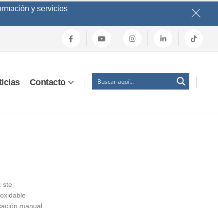
ormación y servicios
icias
Contacto
 ste
noxidable
licación manual