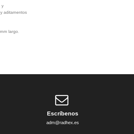
 y
 y aditamentos
0mm largo.
Escríbenos
adm@radhex.es